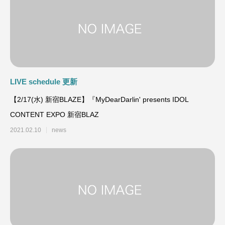
LIVE schedule 更新
【2/17(水) 新宿BLAZE】『MyDearDarlin' presents IDOL
CONTENT EXPO 新宿BLAZ
2021.02.10
news