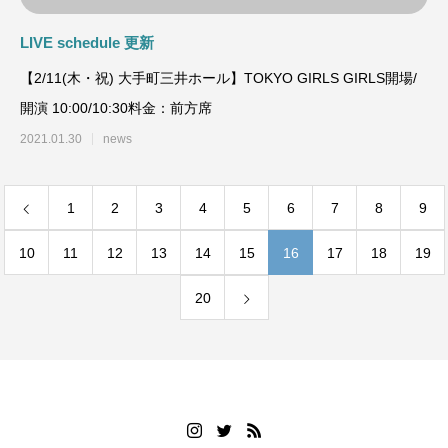
LIVE schedule 更新
【2/11(木・祝) 大手町三井ホール】TOKYO GIRLS GIRLS開場/
開演 10:00/10:30料金：前方席
2021.01.30
news
1
2
3
4
5
6
7
8
9
10
11
12
13
14
15
16
17
18
19
20