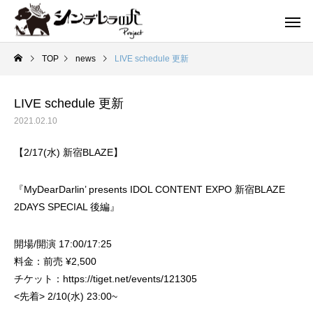
TOP
news
LIVE schedule 更新
LIVE schedule 更新
2021.02.10
【2/17(水) 新宿BLAZE】
『MyDearDarlin’ presents IDOL CONTENT EXPO 新宿BLAZE
2DAYS SPECIAL 後編』
開場/開演 17:00/17:25
料金：前売 ¥2,500
チケット：https://tiget.net/events/121305
<先着> 2/10(水) 23:00~