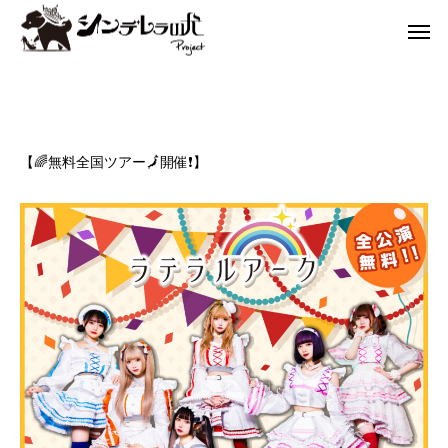
【🌈無料全国ツアー🗾開催❗】