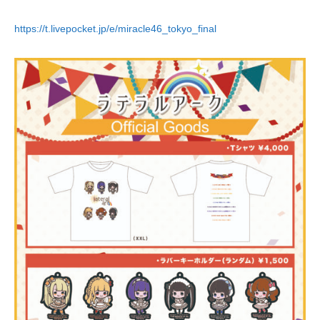
https://t.livepocket.jp/e/miracle46_tokyo_final