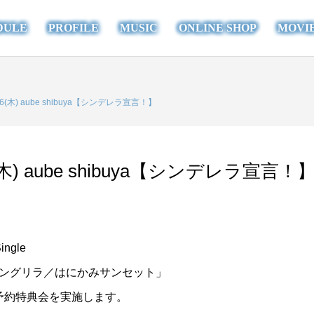
DULE
PROFILE
MUSIC
ONLINE SHOP
MOVI
(木) aube shibuya【シンデレラ宣言！】
) aube shibuya【シンデレラ宣言！
ngle
ングリラ／はにかみサンセット」
予約特典会を実施します。