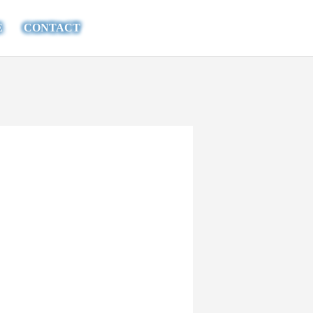
E
CONTACT
】