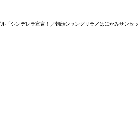
ングル「シンデレラ宣言！／朝顔シャングリラ／はにかみサンセ