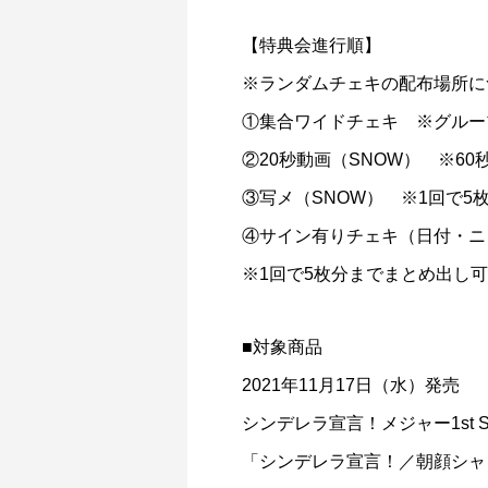
【特典会進行順】
※ランダムチェキの配布場所に
①集合ワイドチェキ ※グルー
②20秒動画（SNOW） ※6
③写メ（SNOW） ※1回で5
④サイン有りチェキ（日付・
※1回で5枚分までまとめ出し
■対象商品
2021年11月17日（水）発売
シンデレラ宣言！メジャー1st Si
「シンデレラ宣言！／朝顔シャ